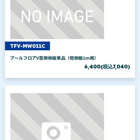
TFV-MW011C
プールフロアV型用側板単品（短側板1m用）
6,400(税込7,040)