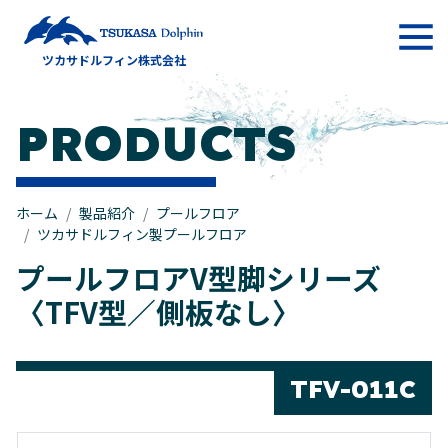
メインナビゲーション
ツカサドルフィン株式会社
コンテンツへスキップ
PRODUCTS
ホーム
製品紹介
プールフロア
ツカサドルフィン製プールフロア
プールフロアV型脚シリーズ
〈TFV型／側板なし〉
TFV-011C