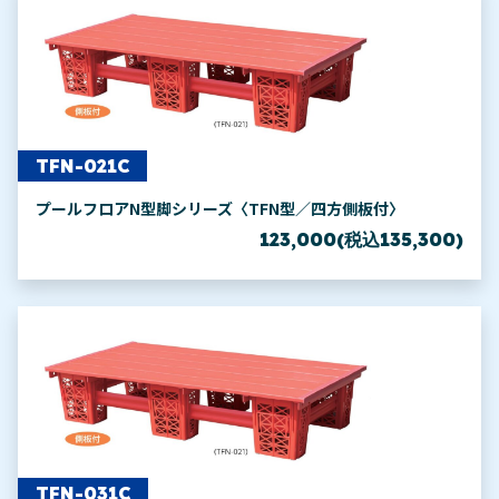
TFN-021C
プールフロアN型脚シリーズ〈TFN型／四方側板付〉
123,000(税込135,300)
TFN-031C