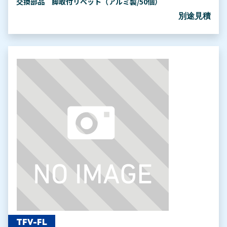
交換部品 脚取付リベット（アルミ製/50個）
別途見積
TFV-FL