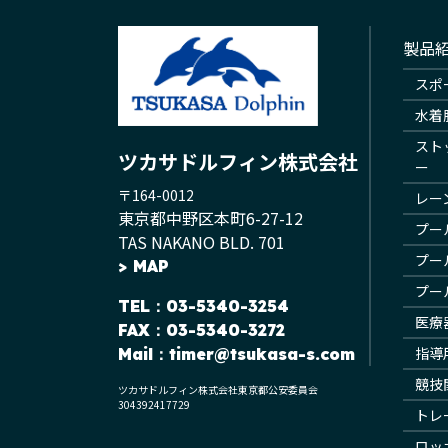
製品
スポ
水着
スト
ツカサドルフィン株式会社
ー
〒164-0012
レー
東京都中野区本町6-27-12
プー
TAS NAKANO BLD. 701
プー
>
MAP
プー
TEL
：03-5340-3254
医療
FAX：03-5340-3272
指導
Mail：
timer@tsukasa-s.com
競技
ツカサドルフィン株式会社東京都公安委員会
304392417729
トレ
ロッ