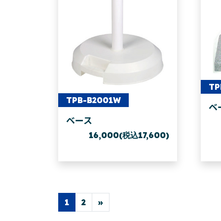
TP
TPB-B2001W
ベ
ベース
16,000(税込17,600)
投稿ナビゲーション
1
2
»