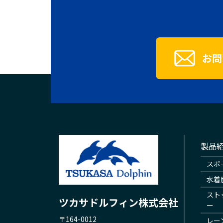
お問
製品
スポ
水着
スト
ツカサドルフィン株式会社
ー
〒164-0012
レー