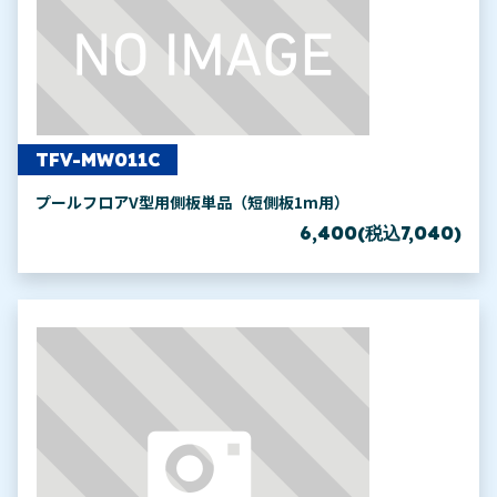
TFV-MW011C
プールフロアV型用側板単品（短側板1m用）
6,400(税込7,040)