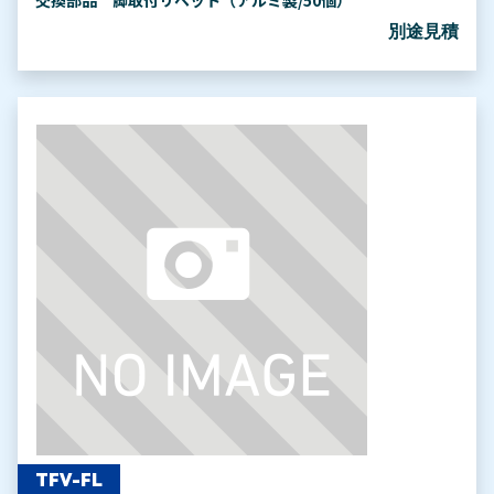
交換部品 脚取付リベット（アルミ製/50個）
別途見積
TFV-FL