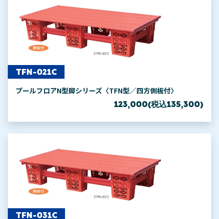
TFN-021C
プールフロアN型脚シリーズ〈TFN型／四方側板付〉
123,000(税込135,300)
TFN-031C