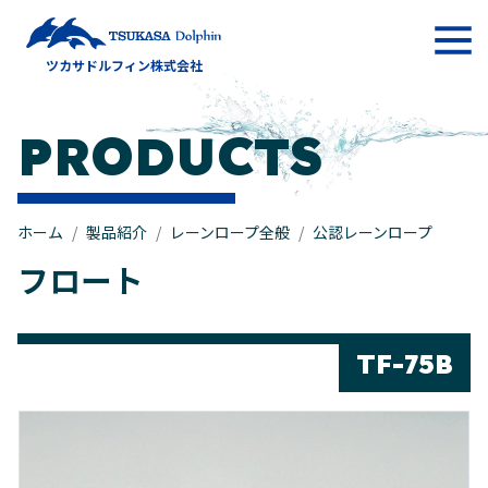
メインナビゲーション
ツカサドルフィン株式会社
コンテンツへスキップ
PRODUCTS
ホーム
製品紹介
レーンロープ全般
公認レーンロープ
フロート
TF-75B