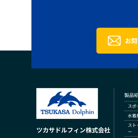
お問
製品
スポ
水着
スト
ツカサドルフィン株式会社
ー